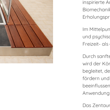
inspirierte 
Biomechanik
Erholungspr
Im Mittelpun
und psychis
Freizeit- al
Durch sanft
wird der Kö
begleitet, d
fördern und
beeinflussen
Anwendung 
Das Zentaur