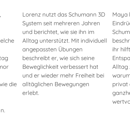
,
Lorenz nutzt das Schumann 3D
Maya b
System seit mehreren Jahren
Eindrü
und berichtet, wie sie ihn im
Schuma
elche
Alltag unterstützt. Mit individuell
beschr
angepassten Übungen
ihr hil
tag
beschreibt er, wie sich seine
Entsp
mor
Beweglichkeit verbessert hat
Alltag
und er wieder mehr Freiheit bei
warum 
ie die
alltäglichen Bewegungen
privat 
erlebt.
ganzhe
wertvo
n.